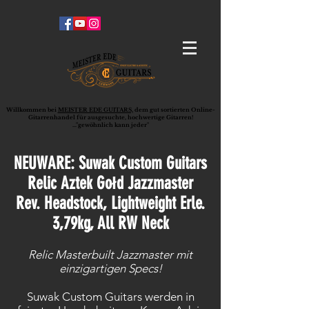
Willkommen bei
MEISTER EDE GUITARS,
dem gut sortierten Online-
G
ita
rrenhandel für ausgesuchte, hochwertige Gitarren!
..."gewöhnlich kann jeder"
NEUWARE: Suwak Custom Guitars
Relic Aztek
Gołd
Jazzmaster
Rev. Headstock,
Lightweight
Erle.
3,79kg, All RW Neck
Relic Masterbuilt Jazzmaster mit
einzigartigen Specs!
Suwak Custom Guitars werden in